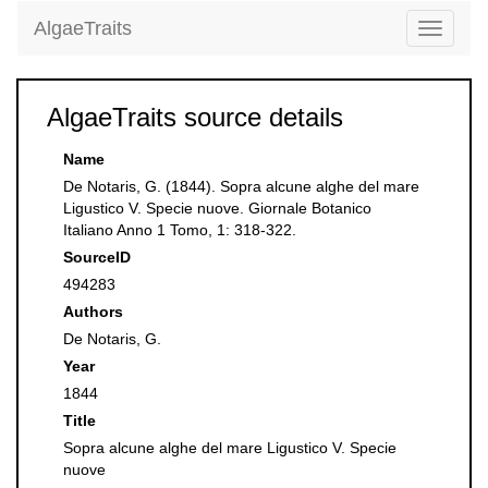
AlgaeTraits
Toggle
navigati
AlgaeTraits source details
Name
De Notaris, G. (1844). Sopra alcune alghe del mare
Ligustico V. Specie nuove. Giornale Botanico
Italiano Anno 1 Tomo, 1: 318-322.
SourceID
494283
Authors
De Notaris, G.
Year
1844
Title
Sopra alcune alghe del mare Ligustico V. Specie
nuove